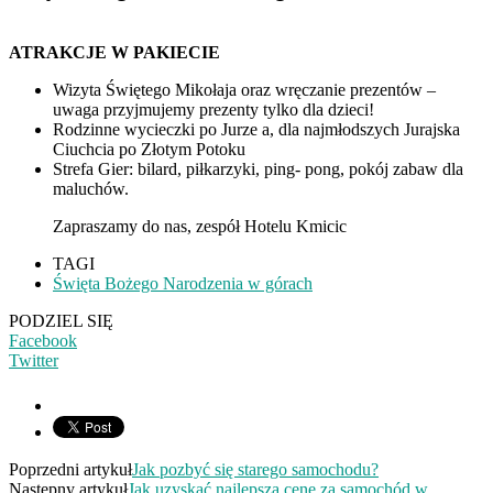
ATRAKCJE W PAKIECIE
Wizyta Świętego Mikołaja oraz wręczanie prezentów –
uwaga przyjmujemy prezenty tylko dla dzieci!
Rodzinne wycieczki po Jurze a, dla najmłodszych Jurajska
Ciuchcia po Złotym Potoku
Strefa Gier: bilard, piłkarzyki, ping- pong, pokój zabaw dla
maluchów.
Zapraszamy do nas, zespół Hotelu Kmicic
TAGI
Święta Bożego Narodzenia w górach
PODZIEL SIĘ
Facebook
Twitter
Poprzedni artykuł
Jak pozbyć się starego samochodu?
Następny artykuł
Jak uzyskać najlepszą cenę za samochód w