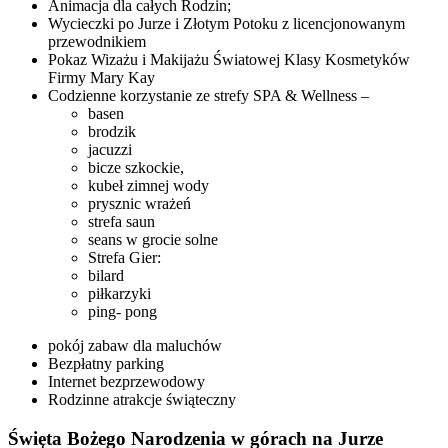
Animacja dla całych Rodzin;
Wycieczki po Jurze i Złotym Potoku z licencjonowanym
przewodnikiem
Pokaz Wizażu i Makijażu Światowej Klasy Kosmetyków
Firmy Mary Kay
Codzienne korzystanie ze strefy SPA & Wellness –
basen
brodzik
jacuzzi
bicze szkockie,
kubeł zimnej wody
prysznic wrażeń
strefa saun
seans w grocie solne
Strefa Gier:
bilard
piłkarzyki
ping- pong
pokój zabaw dla maluchów
Bezpłatny parking
Internet bezprzewodowy
Rodzinne atrakcje świąteczny
Święta Bożego Narodzenia w górach na Jurze