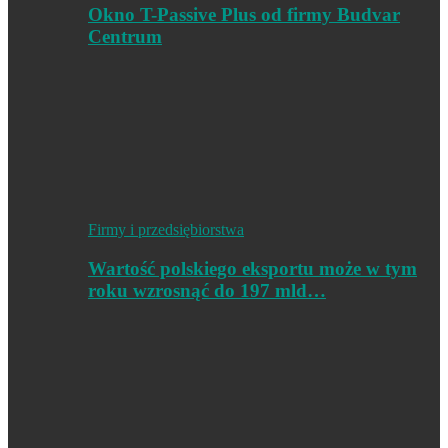
Okno T-Passive Plus od firmy Budvar
Centrum
Firmy i przedsiębiorstwa
Wartość polskiego eksportu może w tym
roku wzrosnąć do 197 mld…