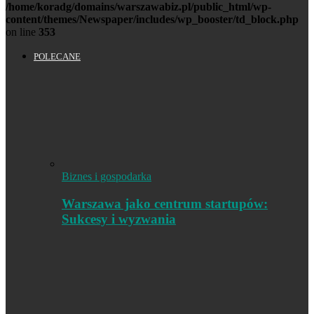
/home/koradg/domains/warszawabiz.pl/public_html/wp-
content/themes/Newspaper/includes/wp_booster/td_block.php
on line
353
POLECANE
Biznes i gospodarka
Warszawa jako centrum startupów:
Sukcesy i wyzwania