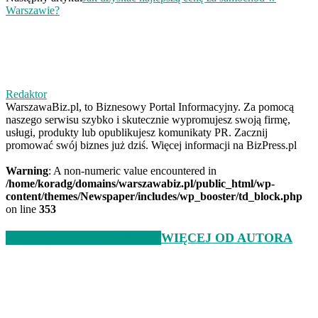
Warszawie?
Redaktor
WarszawaBiz.pl, to Biznesowy Portal Informacyjny. Za pomocą
naszego serwisu szybko i skutecznie wypromujesz swoją firmę,
usługi, produkty lub opublikujesz komunikaty PR. Zacznij
promować swój biznes już dziś. Więcej informacji na BizPress.pl
Warning
: A non-numeric value encountered in
/home/koradg/domains/warszawabiz.pl/public_html/wp-
content/themes/Newspaper/includes/wp_booster/td_block.php
on line
353
POWIĄZANE ARTYKUŁY
WIĘCEJ OD AUTORA