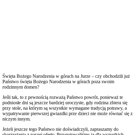
Święta Bożego Narodzenia w górach na Jurze – czy obchodzili już
Państwo święta Bożego Narodzenia w górach poza swoim
rodzinnym domen?
Jeśli tak, to z pewnością rozważą Państwo powrót, ponieważ te
podniosłe dni są jeszcze bardziej uroczyste, gdy rodzina zbiera się
przy stole, na którym są wszystkie wymagane tradycją potrawy, a
wypatrywanie pierwszej gwiazdki prze dzieci nie może równać się z
niczym innym.
Jeżeli jeszcze tego Państwo nie doświadczyli, zapraszamy do
skorzystania z naszej oferty. Przygotowaliśmy ją dla wszystkich,