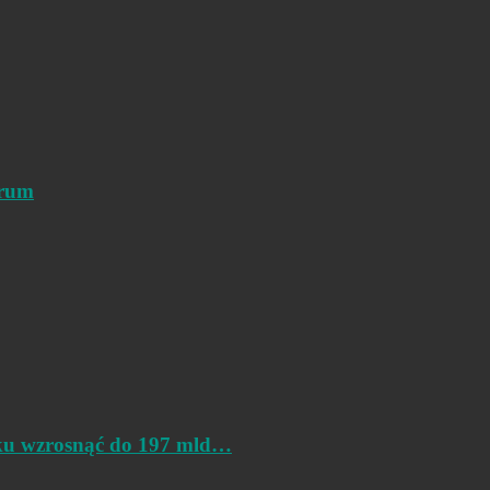
trum
oku wzrosnąć do 197 mld…