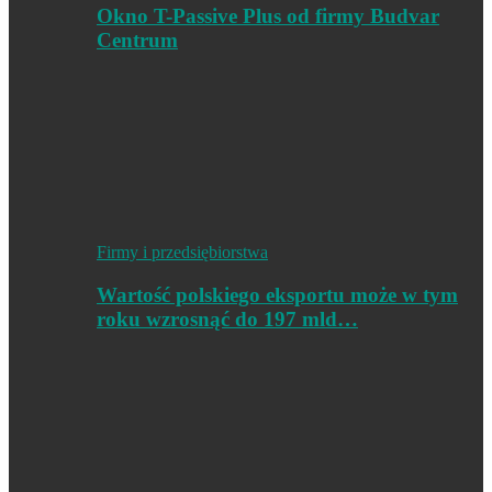
Okno T-Passive Plus od firmy Budvar
Centrum
Firmy i przedsiębiorstwa
Wartość polskiego eksportu może w tym
roku wzrosnąć do 197 mld…