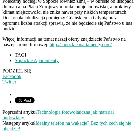
Polecamy noclegi w Sopocie również zimą – w okresie od listopada
do marca na Placu Zdrojowym funkcjonuje lodowisko, a urokliwy
klimat miejscowości nie znika nawet przy niskich temperaturach.
Doskonała lokalizacja pomiędzy Gdańskiem a Gdynią oraz
ogromna liczba atrakcji sprawią, że nie będziecie się Państwo u nas
nudzić.
Więcej informacji na temat naszej oferty znajdziecie Państwo na
naszej stronie firmowej:
http://sopockieapartamenty.com/
TAGI
Sopockie Apartamenty
PODZIEL SIĘ
Facebook
Twitter
Poprzedni artykuł
Technologia fotowoltaiczna jak materiał
budowlany.
Następny artykuł
Idealny telefon na wakacje? Bez tych cech się nie
obejdzie!