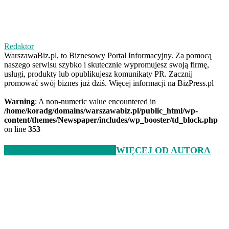
Redaktor
WarszawaBiz.pl, to Biznesowy Portal Informacyjny. Za pomocą
naszego serwisu szybko i skutecznie wypromujesz swoją firmę,
usługi, produkty lub opublikujesz komunikaty PR. Zacznij
promować swój biznes już dziś. Więcej informacji na BizPress.pl
Warning
: A non-numeric value encountered in
/home/koradg/domains/warszawabiz.pl/public_html/wp-
content/themes/Newspaper/includes/wp_booster/td_block.php
on line
353
POWIĄZANE ARTYKUŁY
WIĘCEJ OD AUTORA