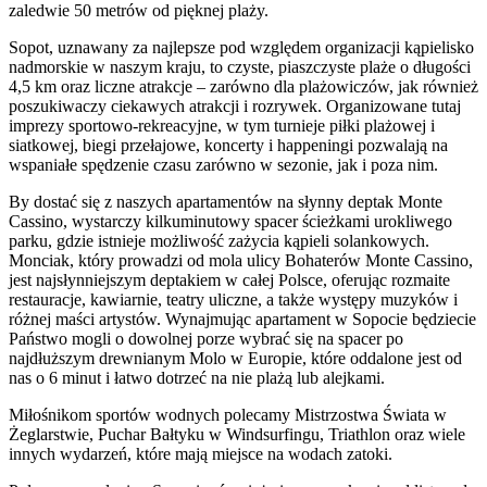
zaledwie 50 metrów od pięknej plaży.
Sopot, uznawany za najlepsze pod względem organizacji kąpielisko
nadmorskie w naszym kraju, to czyste, piaszczyste plaże o długości
4,5 km oraz liczne atrakcje – zarówno dla plażowiczów, jak również
poszukiwaczy ciekawych atrakcji i rozrywek. Organizowane tutaj
imprezy sportowo-rekreacyjne, w tym turnieje piłki plażowej i
siatkowej, biegi przełajowe, koncerty i happeningi pozwalają na
wspaniałe spędzenie czasu zarówno w sezonie, jak i poza nim.
By dostać się z naszych apartamentów na słynny deptak Monte
Cassino, wystarczy kilkuminutowy spacer ścieżkami urokliwego
parku, gdzie istnieje możliwość zażycia kąpieli solankowych.
Monciak, który prowadzi od mola ulicy Bohaterów Monte Cassino,
jest najsłynniejszym deptakiem w całej Polsce, oferując rozmaite
restauracje, kawiarnie, teatry uliczne, a także występy muzyków i
różnej maści artystów. Wynajmując apartament w Sopocie będziecie
Państwo mogli o dowolnej porze wybrać się na spacer po
najdłuższym drewnianym Molo w Europie, które oddalone jest od
nas o 6 minut i łatwo dotrzeć na nie plażą lub alejkami.
Miłośnikom sportów wodnych polecamy Mistrzostwa Świata w
Żeglarstwie, Puchar Bałtyku w Windsurfingu, Triathlon oraz wiele
innych wydarzeń, które mają miejsce na wodach zatoki.