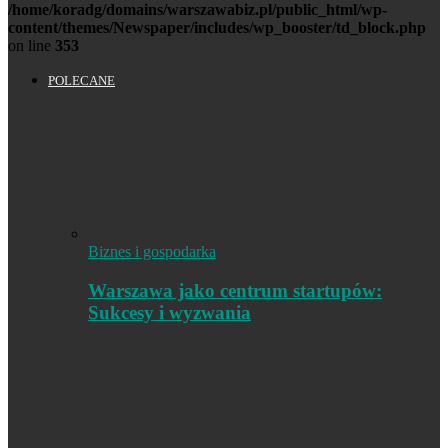
/home/koradg/domains/warszawabiz.pl/public_html/wp-
content/themes/Newspaper/includes/wp_booster/td_block.php
on line
353
POLECANE
Biznes i gospodarka
Warszawa jako centrum startupów:
Sukcesy i wyzwania