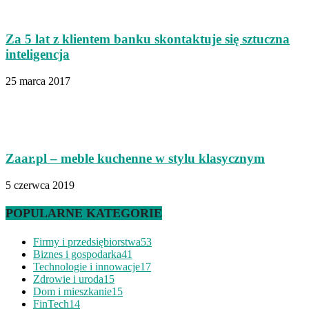
Za 5 lat z klientem banku skontaktuje się sztuczna
inteligencja
25 marca 2017
Zaar.pl – meble kuchenne w stylu klasycznym
5 czerwca 2019
POPULARNE KATEGORIE
Firmy i przedsiębiorstwa
53
Biznes i gospodarka
41
Technologie i innowacje
17
Zdrowie i uroda
15
Dom i mieszkanie
15
FinTech
14