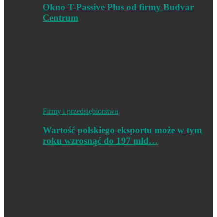
Okno T-Passive Plus od firmy Budvar
Centrum
Firmy i przedsiębiorstwa
Wartość polskiego eksportu może w tym
roku wzrosnąć do 197 mld…