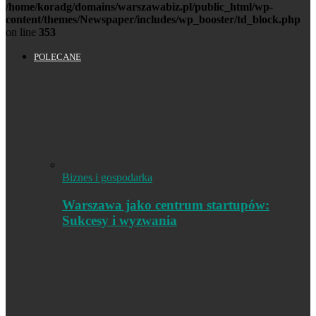
/home/koradg/domains/warszawabiz.pl/public_html/wp-
content/themes/Newspaper/includes/wp_booster/td_block.php
on line
353
POLECANE
Biznes i gospodarka
Warszawa jako centrum startupów:
Sukcesy i wyzwania