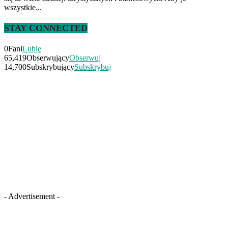
wszystkie...
STAY CONNECTED
0
Fani
Lubię
65,419
Obserwujący
Obserwuj
14,700
Subskrybujący
Subskrybuj
- Advertisement -