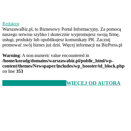
Redaktor
WarszawaBiz.pl, to Biznesowy Portal Informacyjny. Za pomocą
naszego serwisu szybko i skutecznie wypromujesz swoją firmę,
usługi, produkty lub opublikujesz komunikaty PR. Zacznij
promować swój biznes już dziś. Więcej informacji na BizPress.pl
Warning
: A non-numeric value encountered in
/home/koradg/domains/warszawabiz.pl/public_html/wp-
content/themes/Newspaper/includes/wp_booster/td_block.php
on line
353
POWIĄZANE ARTYKUŁY
WIĘCEJ OD AUTORA