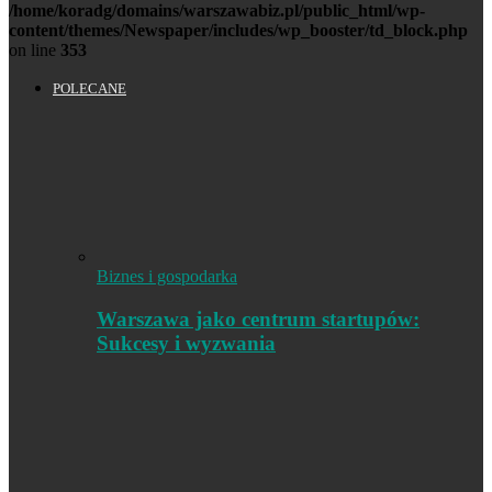
/home/koradg/domains/warszawabiz.pl/public_html/wp-
content/themes/Newspaper/includes/wp_booster/td_block.php
on line
353
POLECANE
Biznes i gospodarka
Warszawa jako centrum startupów:
Sukcesy i wyzwania