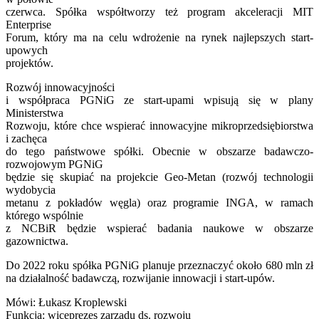
czerwca. Spółka współtworzy też program akceleracji MIT
Enterprise
Forum, który ma na celu wdrożenie na rynek najlepszych start-
upowych
projektów.
Rozwój innowacyjności
i współpraca PGNiG ze start-upami wpisują się w plany
Ministerstwa
Rozwoju, które chce wspierać innowacyjne mikroprzedsiębiorstwa
i zachęca
do tego państwowe spółki. Obecnie w obszarze badawczo-
rozwojowym PGNiG
będzie się skupiać na projekcie Geo-Metan (rozwój technologii
wydobycia
metanu z pokładów węgla) oraz programie INGA, w ramach
którego wspólnie
z NCBiR będzie wspierać badania naukowe w obszarze
gazownictwa.
Do 2022 roku spółka PGNiG planuje przeznaczyć około 680 mln zł
na działalność badawczą, rozwijanie innowacji i start-upów.
Mówi: Łukasz Kroplewski
Funkcja: wiceprezes zarządu ds. rozwoju