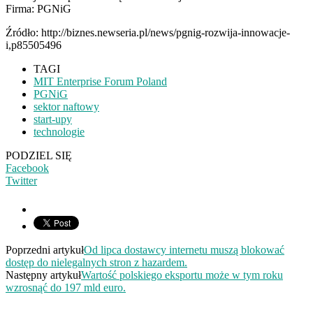
Firma: PGNiG
Źródło: http://biznes.newseria.pl/news/pgnig-rozwija-innowacje-
i,p85505496
TAGI
MIT Enterprise Forum Poland
PGNiG
sektor naftowy
start-upy
technologie
PODZIEL SIĘ
Facebook
Twitter
Poprzedni artykuł
Od lipca dostawcy internetu muszą blokować
dostęp do nielegalnych stron z hazardem.
Następny artykuł
Wartość polskiego eksportu może w tym roku
wzrosnąć do 197 mld euro.