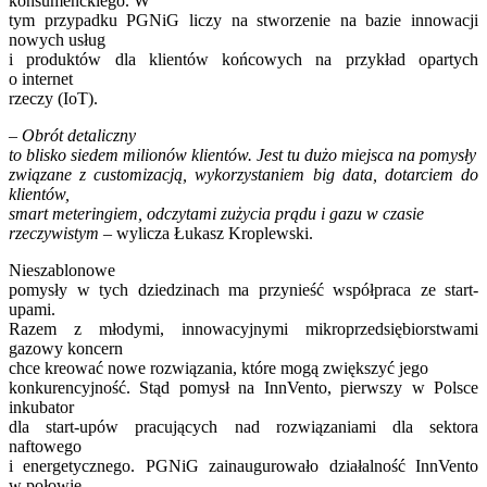
konsumenckiego. W
tym przypadku PGNiG liczy na stworzenie na bazie innowacji
nowych usług
i produktów dla klientów końcowych na przykład opartych
o internet
rzeczy (IoT).
– Obrót detaliczny
to blisko siedem milionów klientów. Jest tu dużo miejsca na pomysły
związane z customizacją, wykorzystaniem big data, dotarciem do
klientów,
smart meteringiem, odczytami zużycia prądu i gazu w czasie
rzeczywistym –
wylicza Łukasz Kroplewski.
Nieszablonowe
pomysły w tych dziedzinach ma przynieść współpraca ze start-
upami.
Razem z młodymi, innowacyjnymi mikroprzedsiębiorstwami
gazowy koncern
chce kreować nowe rozwiązania, które mogą zwiększyć jego
konkurencyjność. Stąd pomysł na InnVento, pierwszy w Polsce
inkubator
dla start-upów pracujących nad rozwiązaniami dla sektora
naftowego
i energetycznego. PGNiG zainaugurowało działalność InnVento
w połowie