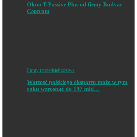
Okno T-Passive Plus od firmy Budvar
Centrum
Firmy i przedsiębiorstwa
Wartość polskiego eksportu może w tym
roku wzrosnąć do 197 mld…