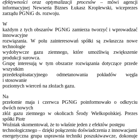
efektywności oraz optymalizacji procesów
– mówi agencji
informacyjnej Newseria Biznes Łukasz Kroplewski, wiceprezes
zarządu PGNiG ds. rozwoju.
W
każdym z tych obszarów PGNiG zamierza tworzyć i wprowadzać
innowacyjne
rozwiązania. W polu zainteresowań spółki są zwłaszcza nowe
technologie
wydobywcze gazu ziemnego, które umożliwią zwiększenie
produkcji surowca.
Grupę interesują w tym obszarze rozwiązania dotyczące przede
wszystkim
przedeksploatacyjnego odmetanowania pokładów węgla
i stosowanie
poziomych wierceń na złożach gazu.
Na
przełomie maja i czerwca PGNiG poinformowało o odkryciu
dwóch nowych
złóż gazu ziemnego w okolicach Środy Wielkopolskiej. Prezes
spółki Piotr
Woźniak skomentował, że to właśnie jeden z efektów postępu
technologicznego – dzięki połączeniu doświadczenia z innowacjami
energetyczna grupa usprawnia techniki poszukiwawcze, dokonuje