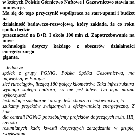
w których Polskie Górnictwo Naftowe i Gazownictwo stawia na
innowacje.
Ma się do tego przyczynić współpraca ze start-upami i budżet
na
działalność badawczo-rozwojową, który zakłada, że co roku
spółka będzie
przeznaczać na B+R+I około 100 mln zł. Zapotrzebowanie na
nowe
technologie dotyczy każdego z obszarów działalności
energetycznego
giganta.
– Jedna ze
spółek z grupy PGNiG, Polska Spółka Gazownictwa, ma
największą w Europie
sieć rurociągów, liczącą 180 tysięcy kilometrów. Taka infrastruktura
wymaga stałego nadzoru, co nie jest łatwe. Do tego można
wykorzystać
technologie satelitarne i drony. Jeśli chodzi o ciepłownictwo, to
szukamy projektów związanych z efektywnością energetyczną. Z
kolei
dla centrali PGNiG potrzebujemy projektów dotyczących m.in. HR,
szeroko
rozumianych kadr, kwestii dotyczących zarządzania w grupie,
zwiększania